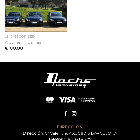
UNCATEGORIZED
Alquiler limusinas
€
100.00
DIRECCIÓN
Dirección:
C/ Valencia, 455, 08013 BARCELONA
Teléfono:
93 231 45 07