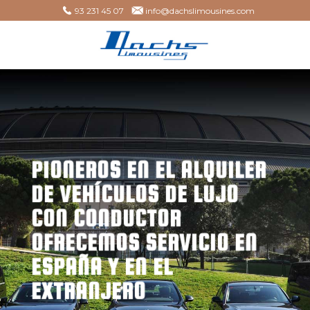
Skip
93 231 45 07
info@dachslimousines.com
to
content
PIONEROS EN EL ALQUILER
DE VEHÍCULOS DE LUJO
CON CONDUCTOR
OFRECEMOS SERVICIO EN
ESPAÑA Y EN EL
EXTRANJERO