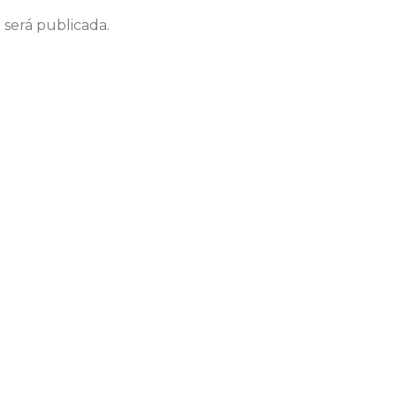
 será publicada.
Correo electrónico
We
ico y web en este navegador para la próxima vez que coment