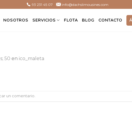
93 231 45 07
info@dachslimousines.com
NOSOTROS
SERVICIOS
FLOTA
BLOG
CONTACTO
s; 50
en
ico_maleta
car un comentario
.