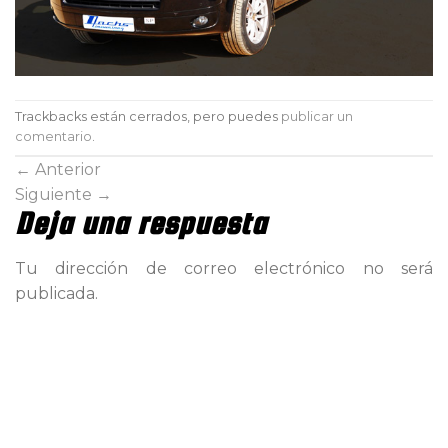
Trackbacks están cerrados, pero puedes
publicar un
comentario
.
←
Anterior
Siguiente
→
Deja una respuesta
Tu dirección de correo electrónico no será
publicada.
Comentario