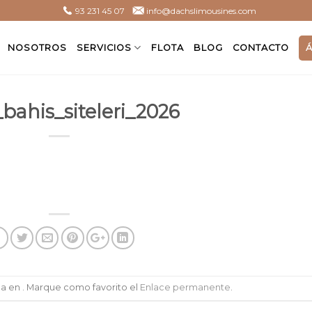
93 231 45 07
info@dachslimousines.com
NOSOTROS
SERVICIOS
FLOTA
BLOG
CONTACTO
_bahis_siteleri_2026
da en . Marque como favorito el
Enlace permanente
.