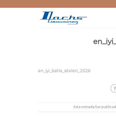
Skip
to
content
en_iyi
en_iyi_bahis_siteleri_2026
Esta entrada fue publica