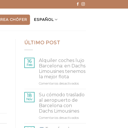
ÁREA CHÓFER
ESPAÑOL
ÚLTIMO POST
Alquiler coches lujo
16
Feb
Barcelona: en Dachs
Limousines tenemos
la mejor flota
Comentarios desactivados
en
Alquiler
coches
Su cómodo traslado
18
lujo
Nov
al aeropuerto de
Barcelona:
Barcelona con
en
Dachs Limousines
Dachs
Limousines
Comentarios desactivados
en
tenemos
Su
la
cómodo