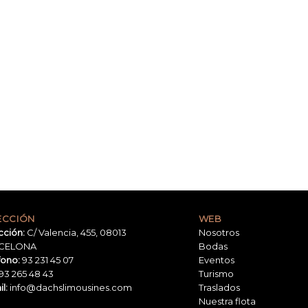
ECCIÓN
WEB
cción:
C/ Valencia, 455, 08013
Nosotros
CELONA
Bodas
fono:
93 231 45 07
Eventos
93 265 48 43
Turismo
l:
info@dachslimousines.com
Traslados
Nuestra flota