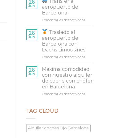
Transfer al
26
mejor
traslado
Jun
aeropuerto de
flota
al
Barcelona
aeropuerto
Comentarios desactivados
en
de
Barcelona
Transfer
con
Traslado al
26
al
Dachs
Jun
aeropuerto de
aeropuerto
Limousines
Barcelona con
de
Dachs Limousines
Barcelona
Comentarios desactivados
en
Traslado
Máxima comodidad
26
al
Jun
con nuestro alquiler
aeropuerto
de coche con chófer
de
en Barcelona
Barcelona
con
Comentarios desactivados
en
Dachs
Máxima
Limousines
comodidad
con
TAG CLOUD
nuestro
alquiler
de
Alquiler coches lujo Barcelona
coche
con