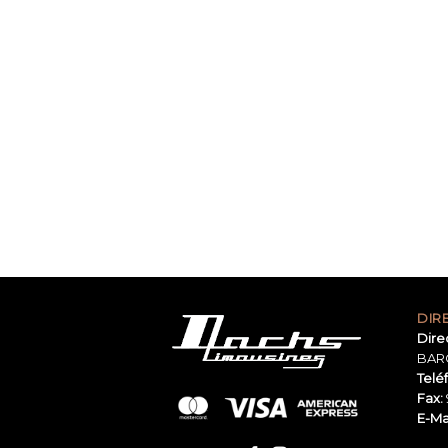
DIR
Dire
BAR
Telé
Fax:
E-Mai