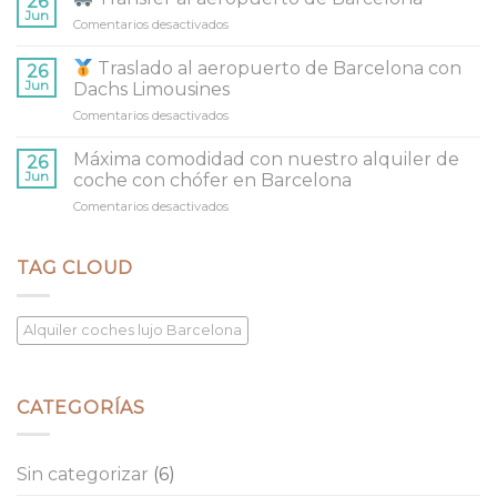
26
traslado
tenemos
Jun
Comentarios desactivados
en
al
la
aeropuerto
mejor
Transfer
Traslado al aeropuerto de Barcelona con
de
26
flota
al
Jun
Dachs Limousines
Barcelona
aeropuerto
con
Comentarios desactivados
en
de
Dachs
Barcelona
Limousines
Traslado
Máxima comodidad con nuestro alquiler de
26
al
Jun
coche con chófer en Barcelona
aeropuerto
Comentarios desactivados
en
de
Máxima
Barcelona
comodidad
con
con
TAG CLOUD
Dachs
nuestro
Limousines
alquiler
de
Alquiler coches lujo Barcelona
coche
con
chófer
en
CATEGORÍAS
Barcelona
Sin categorizar
(6)