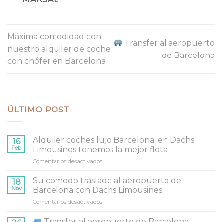
Máxima comodidad con
Transfer al aeropuerto
nuestro alquiler de coche
de Barcelona
con chófer en Barcelona
ÚLTIMO POST
Alquiler coches lujo Barcelona: en Dachs
16
Feb
Limousines tenemos la mejor flota
Comentarios desactivados
en
Alquiler
coches
Su cómodo traslado al aeropuerto de
18
lujo
Nov
Barcelona con Dachs Limousines
Barcelona:
Comentarios desactivados
en
en
Su
Dachs
cómodo
Transfer al aeropuerto de Barcelona
Limousines