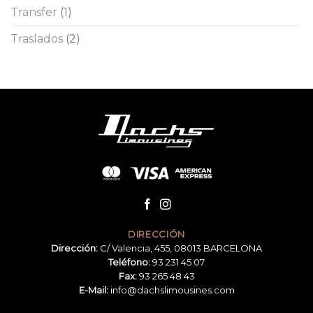
Transfer
(1)
Traslados
(2)
DIRECCIÓN
Dirección:
C/ Valencia, 455, 08013 BARCELONA
Teléfono:
93 231 45 07
Fax:
93 265 48 43
E-Mail:
info@dachslimousines.com