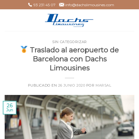
Skip
93 231 45 07
info@dachslimousines.com
to
content
SIN CATEGORIZAR
Traslado al aeropuerto de
Barcelona con Dachs
Limousines
PUBLICADO EN
26 JUNIO 2020
POR
MARSAL
26
Jun