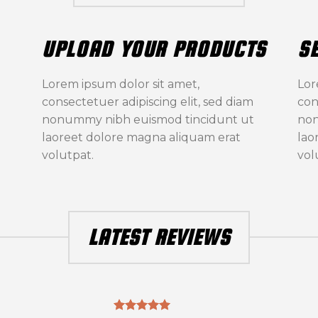
UPLOAD YOUR PRODUCTS
S
Lorem ipsum dolor sit amet,
Lor
consectetuer adipiscing elit, sed diam
con
nonummy nibh euismod tincidunt ut
non
laoreet dolore magna aliquam erat
lao
volutpat.
vol
LATEST REVIEWS