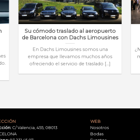
n
Su cómodo traslado al aeropuerto
de Barcelona con Dachs Limousines
En Dachs Limousines somos una
¿N
hes
empresa que llevamos muchos años
m
do.
ofreciendo el servicio de traslado [...]
ECCIÓN
WEB
cción:
C/ Valencia, 455, 08013
Nosotros
CELONA
Bodas