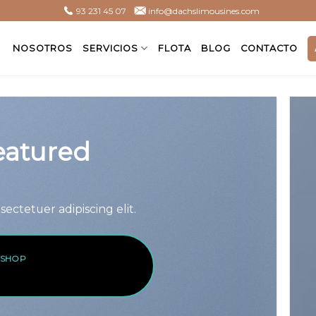
93 231 45 07
info@dachslimousines.com
NOSOTROS
SERVICIOS
FLOTA
BLOG
CONTACTO
eatured
ectetuer adipiscing elit.
 SHOP