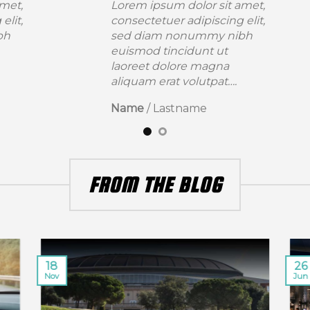
um dolor sit amet,
Lorem ipsum dolor si
uer adipiscing elit,
consectetuer adipiscin
m nonummy nibh
sed diam nonummy 
tincidunt ut
euismod tincidunt ut
dolore magna
laoreet dolore magna
rat volutpat….
aliquam erat volutpat
astname
Name
/
Lastname
FROM THE BLOG
18
26
Nov
Jun