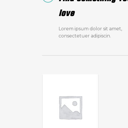
love
Lorem ipsum dolor sit amet,
consectetuer adipiscin.