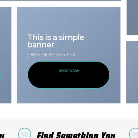
This is a simple
banner
Change this text to anything
SHOP NOW
u
Find Something You