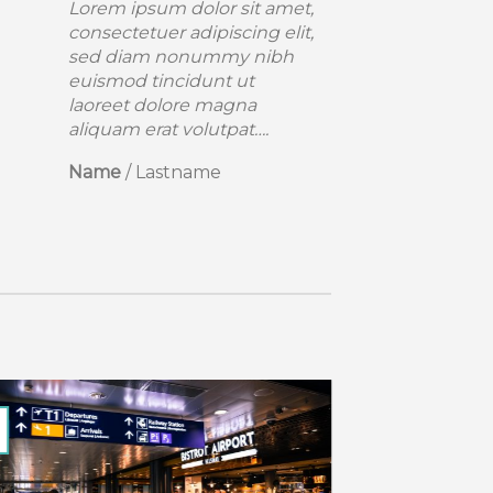
t amet,
Lorem ipsum dolor sit amet,
g elit,
consectetuer adipiscing elit,
nibh
sed diam nonummy nibh
euismod tincidunt ut
laoreet dolore magna
….
aliquam erat volutpat….
Name
/
Lastname
26
Jun