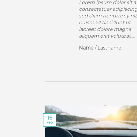
Lorem ipsum dolor sit amet,
Lorem ips
consectetuer adipiscing elit,
consectet
sed diam nonummy nibh
sed dia
euismod tincidunt ut
euismod 
laoreet dolore magna
laoreet 
aliquam erat volutpat….
aliquam e
Name
/
Lastname
Name
/
L
16
Feb