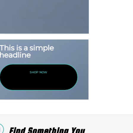
This is a simple
headline
SHOP NOW
Find Something You