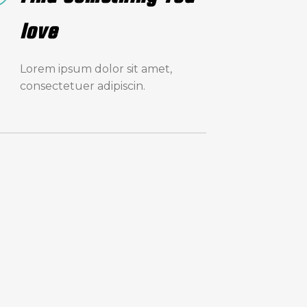
love
Lorem ipsum dolor sit amet,
consectetuer adipiscin.