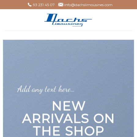
Skip
93 231 45 07
info@dachslimousines.com
to
content
Add any text here…
NEW
ARRIVALS ON
THE SHOP