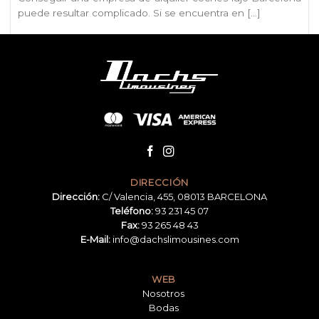
puede resultar complicado. Si se encuentra en [...]
DIRECCIÓN
Dirección:
C/ Valencia, 455, 08013 BARCELONA
Teléfono:
93 231 45 07
Fax:
93 265 48 43
E-Mail:
info@dachslimousines.com
WEB
Nosotros
Bodas