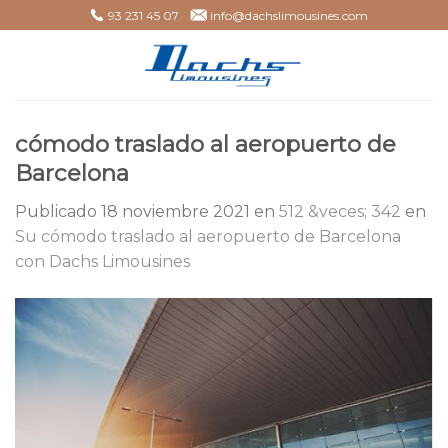
Skip
93 231 45 07
info@dachslimousines.com
to
content
cómodo traslado al aeropuerto de
Barcelona
Publicado
18 noviembre 2021
en
512 &veces; 342
en
Su cómodo traslado al aeropuerto de Barcelona
con Dachs Limousines