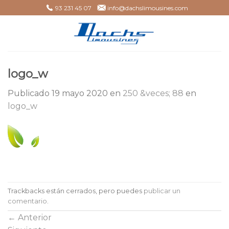
Skip
93 231 45 07
info@dachslimousines.com
to
content
logo_w
Publicado
19 mayo 2020
en
250 &veces; 88
en
logo_w
Trackbacks están cerrados, pero puedes
publicar un
comentario
.
←
Anterior