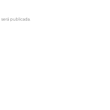
 será publicada.
Correo electrónico
We
ico y web en este navegador para la próxima vez que coment