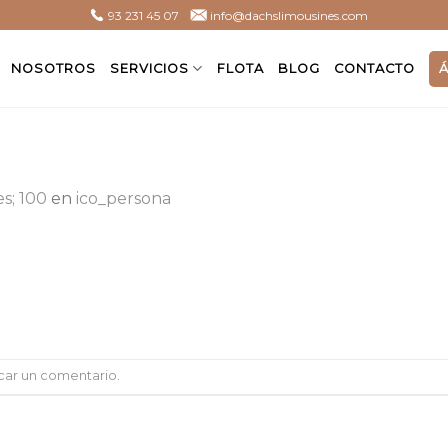
93 231 45 07
info@dachslimousines.com
NOSOTROS
SERVICIOS
FLOTA
BLOG
CONTACTO
s; 100
en
ico_persona
car un comentario
.