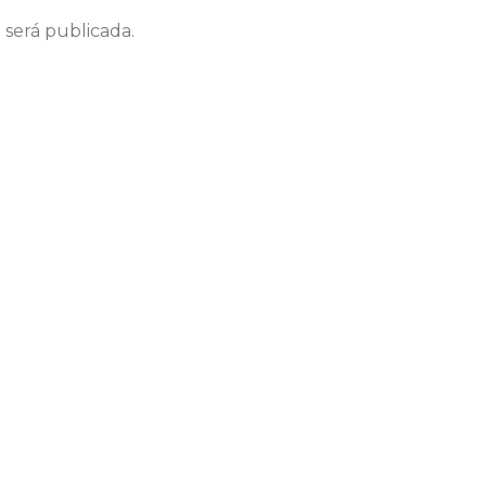
 será publicada.
Correo electrónico
We
ico y web en este navegador para la próxima vez que coment