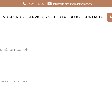
93 231 45 07
info@dachslimousines.com
NOSOTROS
SERVICIOS
FLOTA
BLOG
CONTACTO
s; 50
en
ico_ok
car un comentario
.