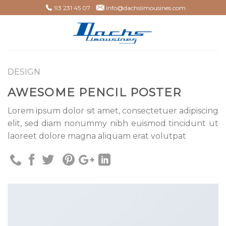
Skip
93 231 45 07
info@dachslimousines.com
to
content
DESIGN
AWESOME PENCIL POSTER
Lorem ipsum dolor sit amet, consectetuer adipiscing
elit, sed diam nonummy nibh euismod tincidunt ut
laoreet dolore magna aliquam erat volutpat