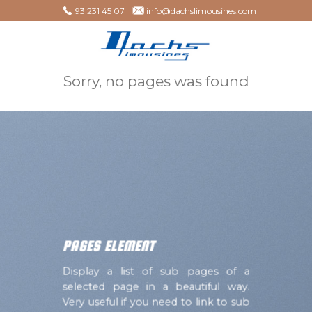
Skip
93 231 45 07
info@dachslimousines.com
to
content
Sorry, no pages was found
PAGES ELEMENT
Display a list of sub pages of a
selected page in a beautiful way.
Very useful if you need to link to sub