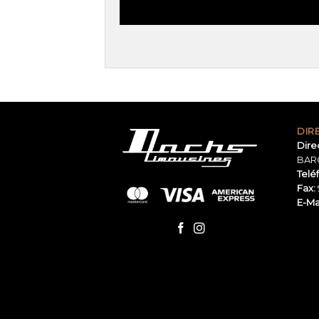
DIR
Dire
BAR
Telé
Fax:
E-Mai