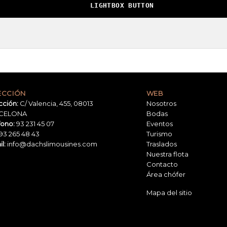
LIGHTBOX BUTTON
ECCIÓN
WEB
cción:
C/ Valencia, 455, 08013
Nosotros
CELONA
Bodas
fono:
93 231 45 07
Eventos
93 265 48 43
Turismo
l:
info@dachslimousines.com
Traslados
Nuestra flota
Contacto
Área chófer
Mapa del sitio