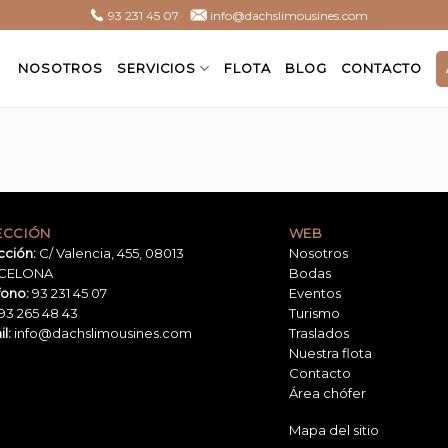
93 231 45 07
info@dachslimousines.com
NOSOTROS
SERVICIOS
FLOTA
BLOG
CONTACTO
ECCIÓN
WEB
cción:
C/ Valencia, 455, 08013
Nosotros
CELONA
Bodas
fono:
93 231 45 07
Eventos
93 265 48 43
Turismo
l:
info@dachslimousines.com
Traslados
Nuestra flota
Contacto
Área chófer
Mapa del sitio