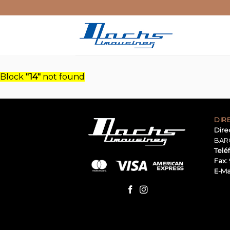
Skip
to
content
Block
"14"
not found
DIR
Dire
BAR
Telé
Fax:
E-Mai