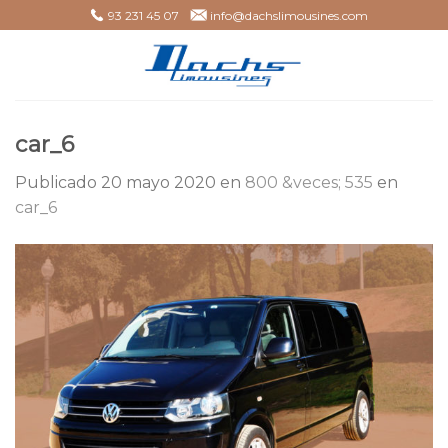
Skip
93 231 45 07
info@dachslimousines.com
to
content
car_6
Publicado
20 mayo 2020
en
800 &veces; 535
en
car_6