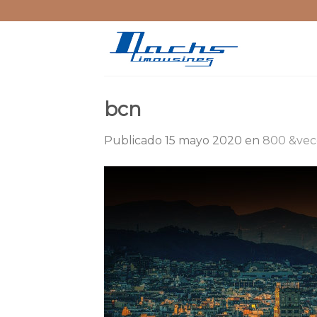
Skip
to
content
bcn
Publicado
15 mayo 2020
en
800 &vec