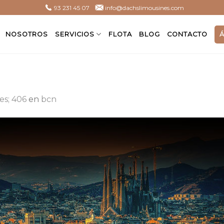
93 231 45 07
info@dachslimousines.com
NOSOTROS
SERVICIOS
FLOTA
BLOG
CONTACTO
es; 406
en
bcn