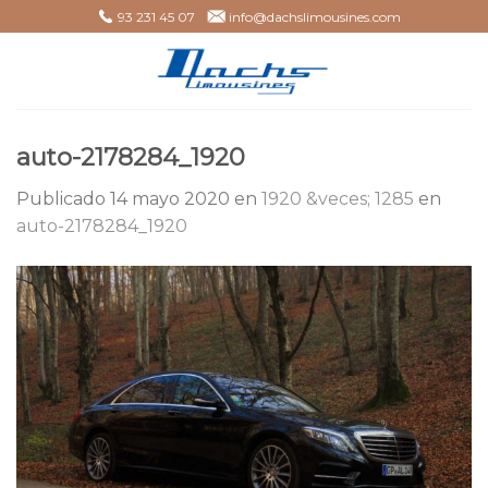
Skip
93 231 45 07
info@dachslimousines.com
to
content
auto-2178284_1920
Publicado
14 mayo 2020
en
1920 &veces; 1285
en
auto-2178284_1920