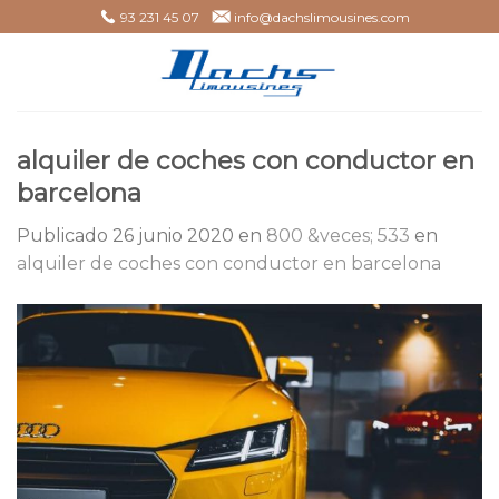
Skip
93 231 45 07
info@dachslimousines.com
to
content
alquiler de coches con conductor en
barcelona
Publicado
26 junio 2020
en
800 &veces; 533
en
alquiler de coches con conductor en barcelona